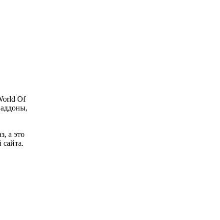
orld Of
 аддоны,
з, а это
 сайта.
о файла.