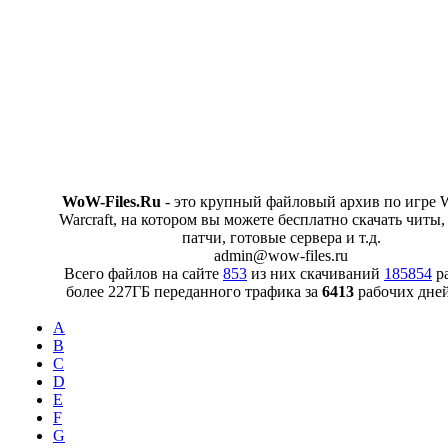
WoW-Files.Ru
- это крупный файловый архив по игре W
Warcraft, на котором вы можете бесплатно скачать читы,
патчи, готовые сервера и т.д.
admin@wow-files.ru
Всего файлов на сайте
853
из них скачиваний
185854
ра
более 227ГБ переданного трафика за
6413
рабочих дней
Если вы ищете файл, то выбирите первую букву искомог
A
B
C
D
E
F
G