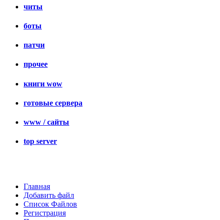
читы
боты
патчи
прочее
книги wow
готовые сервера
www / сайты
top server
Главная
Добавить файл
Список Файлов
Регистрация