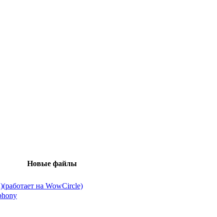
Новые файлы
(работает на WowCircle)
phony