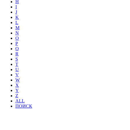
H
I
J
K
L
M
N
O
P
Q
R
S
T
U
V
W
X
Y
Z
ALL
ПОИСК