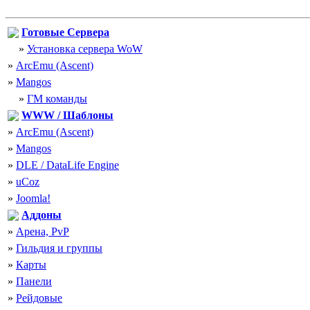
Готовые Сервера
»
Установка сервера WoW
»
ArcEmu (Ascent)
»
Mangos
»
ГМ команды
WWW / Шаблоны
»
ArcEmu (Ascent)
»
Mangos
»
DLE / DataLife Engine
»
uCoz
»
Joomla!
Аддоны
»
Арена, PvP
»
Гильдия и группы
»
Карты
»
Панели
»
Рейдовые