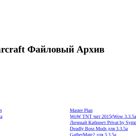
arcraft Файловый Архив
л
Master Plan
ка
WoW TNT чит 2015(Wow 3.3.5a)
Личный Кабинет Privat by Sym
Deadly Boss Mods для 3.3.5a
GatherMate2 для 3.3.5a