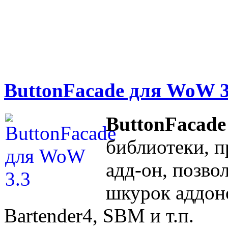
ButtonFacade для WoW 3
ButtonFacade
библиотеки, п
адд-он, позво
шкурок аддоно
Bartender4, SBM и т.п.