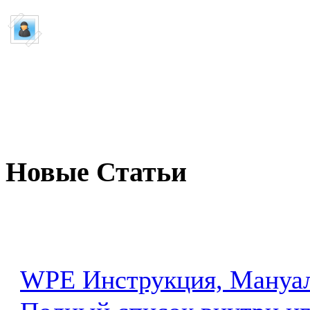
Пишет:
Guest
WoW TNT чит ...
как пользоватся
Новые Статьи
WPE Инструкция, Мануал