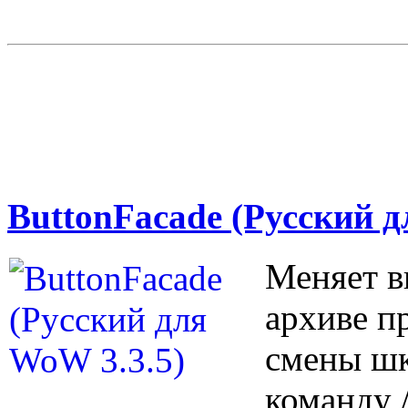
ButtonFacade (Русский д
Меняет в
архиве п
смены ш
команду /