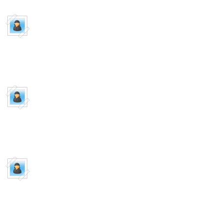
Пишет:
Guest
AtlasLoot для 3.3.5a ...
к
Пишет:
Guest
AtlasLoot для 3.3.5a ...
1э
Пишет:
Guest
WPE PRO самый ...
А можно Хонор себе добави