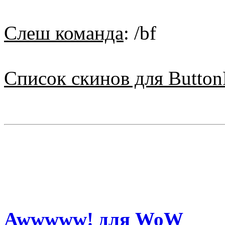
Слеш команда
: /bf
Список скинов для Button
Awwwww! для WoW