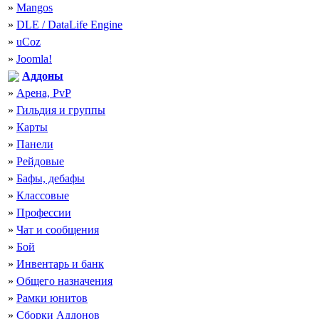
»
Mangos
»
DLE / DataLife Engine
»
uCoz
»
Joomla!
Аддоны
»
Арена, PvP
»
Гильдия и группы
»
Карты
»
Панели
»
Рейдовые
»
Бафы, дебафы
»
Классовые
»
Профессии
»
Чат и сообщения
»
Бой
»
Инвентарь и банк
»
Общего назначения
»
Рамки юнитов
»
Сборки Аддонов