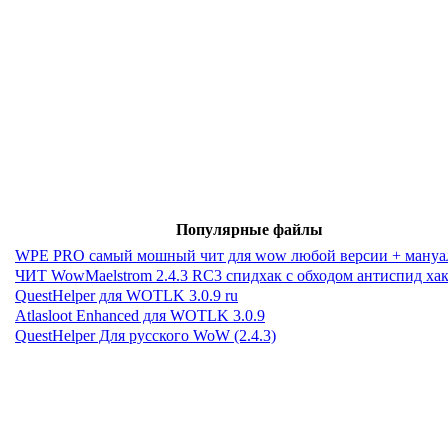
Популярные файлы
WPE PRO самый мошный чит для wow любой версии + мануа
ЧИТ WowMaelstrom 2.4.3 RC3 спидхак с обходом антиспид ха
QuestHelper для WOTLK 3.0.9 ru
Atlasloot Enhanced для WOTLK 3.0.9
QuestHelper Для русского WoW (2.4.3)