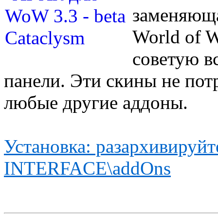
заменяюща
World of W
советую в
панели. Эти скины не пот
любые другие аддоны.
Установка: разархивируйте
INTERFACE\addOns