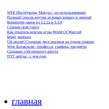
WPE Инструкция, Мануал - по использованию
Полный список внутри игровых команд и эмоций
Конвертер чаров из 3.2.2а в 3.3.0
Строим свой город
Как откатить версию игры World Of Warcraft
Берег древних
[2й реалм] Создание двух реалмов на одном сервере
Wow Катаклизм - професси, графика, предметы
Создание собственного квеста
ПУГ-рейды - с чем едят
главная