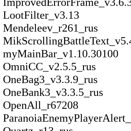
ImprovedErrorFrame_v3.6.
LootFilter_v3.13
Mendeleev_r261_rus
MikScrollingBattleText_v5.
myMainBar_v1.10.30100
OmniCC_v2.5.5_rus
OneBag3_v3.3.9_rus
OneBank3_v3.3.5_rus
OpenAll_r67208
ParanoiaEnemyPlayerAlert_
Quartz_r13_rus