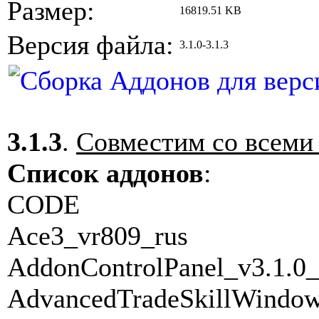
Размер:
16819.51 KB
Версия файла:
3.1.0-3.1.3
3.1.3
.
Совместим со всеми
Список аддонов
:
CODE
Ace3_vr809_rus
AddonControlPanel_v3.1.0_
AdvancedTradeSkillWindow