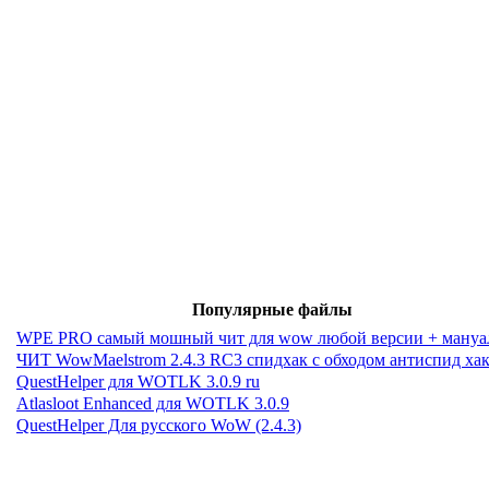
Популярные файлы
WPE PRO самый мошный чит для wow любой версии + мануа
ЧИТ WowMaelstrom 2.4.3 RC3 спидхак с обходом антиспид ха
QuestHelper для WOTLK 3.0.9 ru
Atlasloot Enhanced для WOTLK 3.0.9
QuestHelper Для русского WoW (2.4.3)