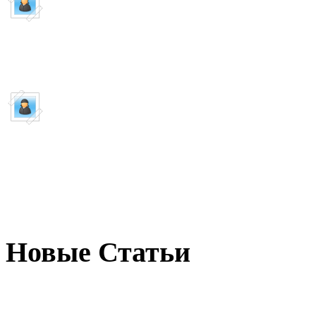
WPE PRO самый ...
А можно Хонор себе добави
Пишет:
Guest
WoW TNT чит ...
как пользоватся
Новые Статьи