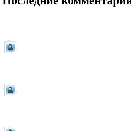
Последние комментари
Пишет:
Guest
AtlasLoot для 3.3.5a ...
к
Пишет:
Guest
AtlasLoot для 3.3.5a ...
1э
Пишет:
Guest