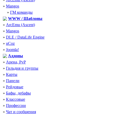
»
Mangos
»
ГМ команды
WWW / Шаблоны
»
ArcEmu (Ascent)
»
Mangos
»
DLE / DataLife Engine
»
uCoz
»
Joomla!
Аддоны
»
Арена, PvP
»
Гильдия и группы
»
Карты
»
Панели
»
Рейдовые
»
Бафы, дебафы
»
Классовые
»
Профессии
»
Чат и сообщения