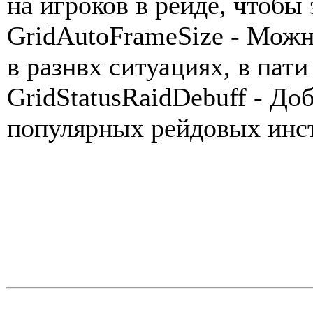
на игроков в рейде, чтобы 
GridAutoFrameSize - Можн
в разнвх ситуациях, в пати
GridStatusRaidDebuff - До
популярных рейдовых инс