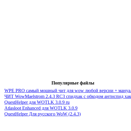
Популярные файлы
WPE PRO самый мошный чит для wow любой версии + мануа
ЧИТ WowMaelstrom 2.4.3 RC3 спидхак с обходом антиспид ха
QuestHelper для WOTLK 3.0.9 ru
Atlasloot Enhanced для WOTLK 3.0.9
QuestHelper Для русского WoW (2.4.3)