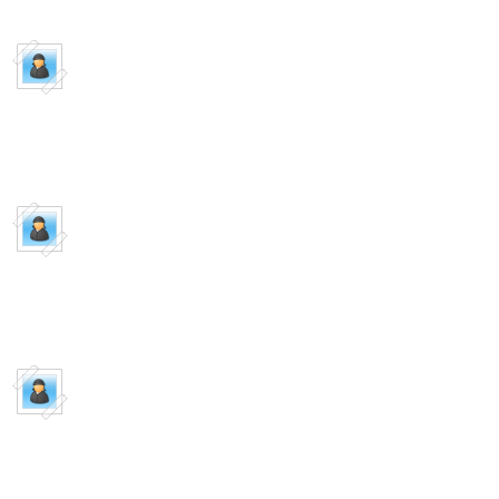
Пишет:
Guest
AtlasLoot для 3.3.5a ...
к
Пишет:
Guest
AtlasLoot для 3.3.5a ...
1э
Пишет:
Guest
WPE PRO самый ...
А можно Хонор себе добави