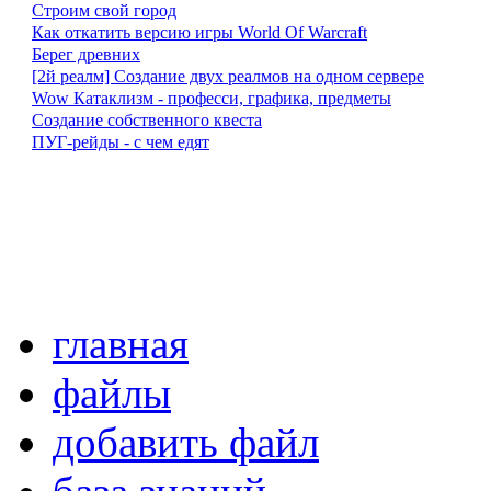
Строим свой город
Как откатить версию игры World Of Warcraft
Берег древних
[2й реалм] Создание двух реалмов на одном сервере
Wow Катаклизм - професси, графика, предметы
Создание собственного квеста
ПУГ-рейды - с чем едят
главная
файлы
добавить файл