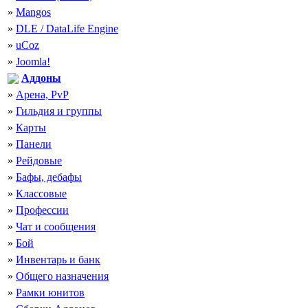
»
Mangos
»
DLE / DataLife Engine
»
uCoz
»
Joomla!
Аддоны
»
Арена, PvP
»
Гильдия и группы
»
Карты
»
Панели
»
Рейдовые
»
Бафы, дебафы
»
Классовые
»
Профессии
»
Чат и сообщения
»
Бой
»
Инвентарь и банк
»
Общего назначения
»
Рамки юнитов