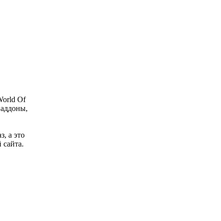
orld Of
 аддоны,
з, а это
 сайта.
о файла.