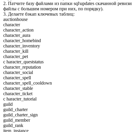
2. Патчите базу файлами из папки sql\updates скачанной ревизи
файлы с большим номером при них, по порядку).
3. Делаете бэкап ключевых таблиц:
auctionhouse
character
character_action
character_aura
character_homebind
character_inventory
character_kill
character_pet
c haracter_queststatus
character_reputation
character_social
character_spell
character_spell_cooldown
character_stable
character_ticket
c haracter_tutorial
guild
guild_charter
guild_charter_sign
guild_member
guild_rank
item_instance